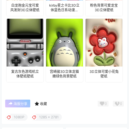
白龙抱金元宝可爱
kirby星之卡比3D立
粉色背景可爱龙宝
风发财3D立体壁纸
体蓝色日系动漫壁
3D立体壁纸
纸
复古灰色游戏机立
宫崎骏3D立体龙猫
3D立体可爱小花兔
体壁纸壁纸
嫩绿色背景壁纸
壁纸
0
0
海报分享
收藏
1080P
1285 x 2781