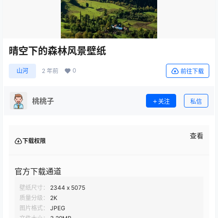
晴空下的森林风景壁纸
0
山河
2 年前
前往下载
桃桃子
关注
私信
查看
下载权限
官方下载通道
壁纸尺寸：
2344 x 5075
质量分级：
2K
图片格式：
JPEG