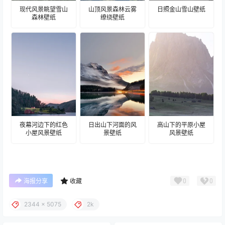
现代风景眺望雪山
山顶风景森林云雾
日照金山雪山壁纸
森林壁纸
缭绕壁纸
夜幕河边下的红色
日出山下河面的风
高山下的平原小屋
小屋风景壁纸
景壁纸
风景壁纸
0
0
海报分享
收藏
2344 x 5075
2k