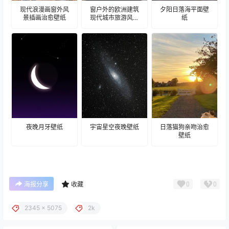
现代浪漫画窗外风
窗户外的欧洲建筑
夕阳日落海平面壁
景插画治愈壁纸
现代城市旅游风景
纸
建筑壁纸
夜晚月牙壁纸
宇宙星空夜晚壁纸
日落猫狗亲吻治愈
壁纸
0
0
海报分享
收藏
2345 x 5075
2k