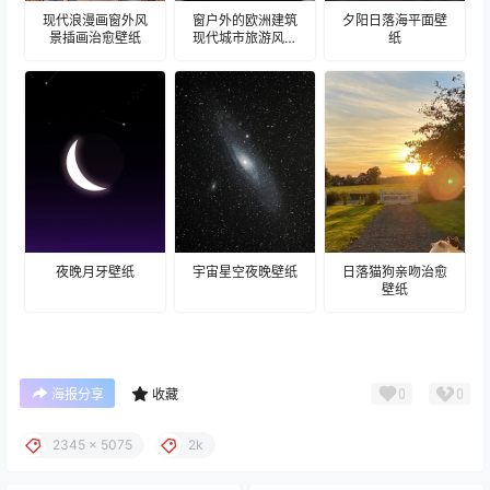
现代浪漫画窗外风
窗户外的欧洲建筑
夕阳日落海平面壁
景插画治愈壁纸
现代城市旅游风景
纸
建筑壁纸
夜晚月牙壁纸
宇宙星空夜晚壁纸
日落猫狗亲吻治愈
壁纸
0
0
海报分享
收藏
2345 x 5075
2k