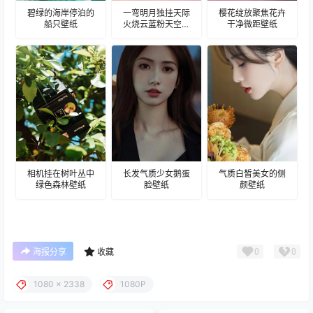
碧绿的海岸停泊的
一弯明月独挂天际
樱花绽放聚焦花卉
船只壁纸
火烧云蓝粉天空壁
干净微距壁纸
纸
相机挂在树叶丛中
长发气质少女鹅蛋
气质白皙美女的侧
绿色森林壁纸
脸壁纸
颜壁纸
0
0
海报分享
收藏
1080 x 2338
1080P