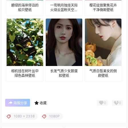
碧绿的海岸停泊的
一弯明月独挂天际
樱花绽放聚焦花卉
船只壁纸
火烧云蓝粉天空壁
干净微距壁纸
纸
相机挂在树叶丛中
长发气质少女鹅蛋
气质白皙美女的侧
绿色森林壁纸
脸壁纸
颜壁纸
0
0
海报分享
收藏
1080 x 2338
1080P