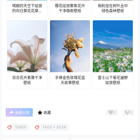
晴朗的天空下绽放
樱花绽放聚焦花卉
相机挂在树叶丛中
的向日葵花花葵壁
干净微距壁纸
绿色森林壁纸
纸
百合花卉素雅干净
手捧金色玫瑰花蓝
富士山下菊花遍野
壁纸
天故事壁纸
绽放壁纸
0
0
海报分享
收藏
1080P
1400 x 3034