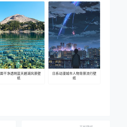
面干净透明蓝天碧湖风景壁
日系动漫城市人物背景流行壁
纸
纸