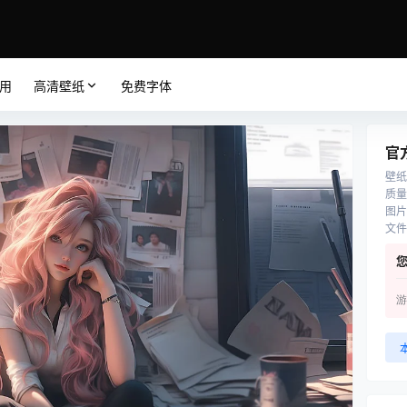
应用
高清壁纸
免费字体
官
壁纸
质量
图片
文件
游