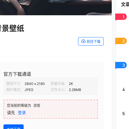
文
1
背景壁纸
2
前往下载
3
官方下载通道
壁纸尺寸：
3840 x 2160
质量分级：
2K
4
图片格式：
JPEG
文件大小：
2.28MB
您当前的等级为
游客
请先
登录
5