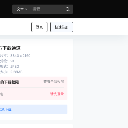
文章
登录
快速注册
方下载通道
尺寸
：
3840 x 2160
分级
：
2K
格式
：
JPEG
大小
：
2.28MB
查看全部权限
您的下载权限
请先登录
客
本地下载