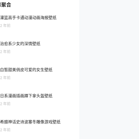
章聚合
灌篮高手卡通动漫动画海报壁纸
2 年前
治愈系少女的深情壁纸
2 年前
白皙甜美俏皮可爱的女生壁纸
2 年前
日系漫画插画蹲下拿头盔壁纸
2 年前
希腊神话史诗波塞冬雕像游戏壁纸
2 年前