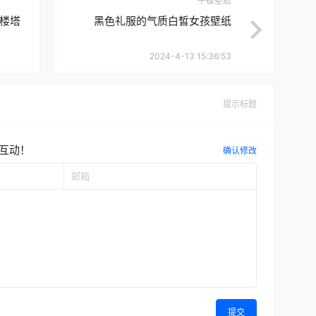
平板壁纸
楼塔
黑色礼服的气质白皙女孩壁纸
2024-4-13 15:36:53
提示标题
互动！
确认修改
提交