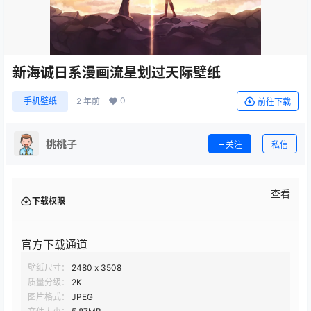
新海诚日系漫画流星划过天际壁纸
0
手机壁纸
2 年前
前往下载
桃桃子
关注
私信
查看
下载权限
官方下载通道
壁纸尺寸：
2480 x 3508
质量分级：
2K
图片格式：
JPEG