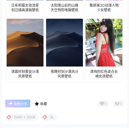
日系和服女孩流星
太阳落山后的山峰
集原美3D动漫人物
划过插画漫画壁纸
天空残阳电脑壁纸
少女壁纸
清晨时刻黄金沙漠
夜晚时刻沙漠风沙
清纯的红色波点长
风景壁纸
风景壁纸
裙女孩壁纸
0
0
海报分享
收藏
2480 x 3508
2k