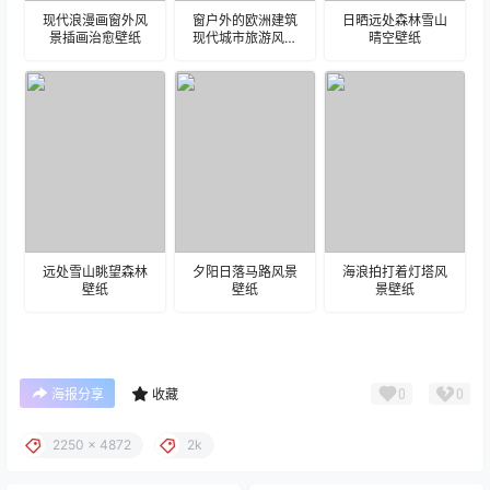
现代浪漫画窗外风
窗户外的欧洲建筑
日晒远处森林雪山
景插画治愈壁纸
现代城市旅游风景
晴空壁纸
建筑壁纸
远处雪山眺望森林
夕阳日落马路风景
海浪拍打着灯塔风
壁纸
壁纸
景壁纸
0
0
海报分享
收藏
2250 x 4872
2k