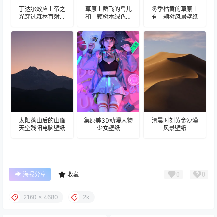
丁达尔效应上帝之
草原上群飞的鸟儿
冬季枯黄的草原上
光穿过森林直射壁
和一颗树木绿色风
有一颗树风景壁纸
纸
景壁纸
太阳落山后的山峰
集原美3D动漫人物
清晨时刻黄金沙漠
天空残阳电脑壁纸
少女壁纸
风景壁纸
0
0
海报分享
收藏
2160 x 4680
2k