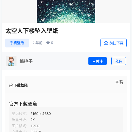
太空人下楼坠入壁纸
0
手机壁纸
2 年前
前往下载
桃桃子
关注
私信
查看
下载权限
官方下载通道
壁纸尺寸：
2160 x 4680
质量分级：
2K
图片格式：
JPEG