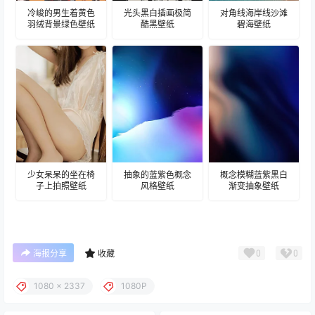
冷峻的男生着黄色
光头黑白插画极简
对角线海岸线沙滩
羽绒背景绿色壁纸
酷黑壁纸
碧海壁纸
少女呆呆的坐在椅
抽象的蓝紫色概念
概念模糊蓝紫黑白
子上拍照壁纸
风格壁纸
渐变抽象壁纸
0
0
海报分享
收藏
1080 x 2337
1080P