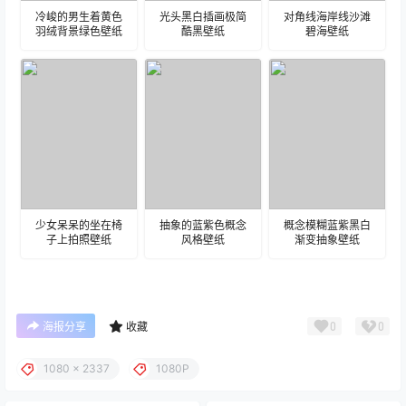
冷峻的男生着黄色
光头黑白插画极简
对角线海岸线沙滩
羽绒背景绿色壁纸
酷黑壁纸
碧海壁纸
少女呆呆的坐在椅
抽象的蓝紫色概念
概念模糊蓝紫黑白
子上拍照壁纸
风格壁纸
渐变抽象壁纸
0
0
海报分享
收藏
1080 x 2337
1080P