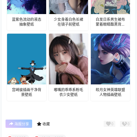
蓝紫色流动的液态
少女身着白色长裙
白发日系男生被布
抽象壁纸
在镜子前壁纸
蒙着眼睛酷黑背景
壁纸
宫崎骏插画干净背
嘟嘴的乖乖系粉毛
皎月女神英雄联盟
景壁纸
衣少女壁纸
人物插画壁纸
0
0
海报分享
收藏