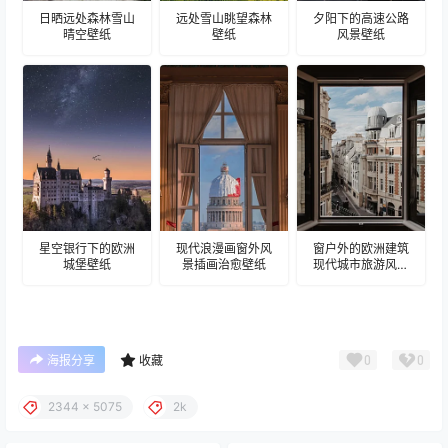
日晒远处森林雪山
远处雪山眺望森林
夕阳下的高速公路
晴空壁纸
壁纸
风景壁纸
星空银行下的欧洲
现代浪漫画窗外风
窗户外的欧洲建筑
城堡壁纸
景插画治愈壁纸
现代城市旅游风景
建筑壁纸
0
0
海报分享
收藏
2344 x 5075
2k