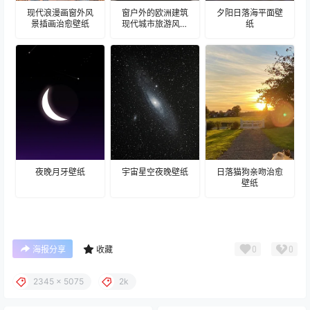
现代浪漫画窗外风
窗户外的欧洲建筑
夕阳日落海平面壁
景插画治愈壁纸
现代城市旅游风景
纸
建筑壁纸
夜晚月牙壁纸
宇宙星空夜晚壁纸
日落猫狗亲吻治愈
壁纸
0
0
海报分享
收藏
2345 x 5075
2k