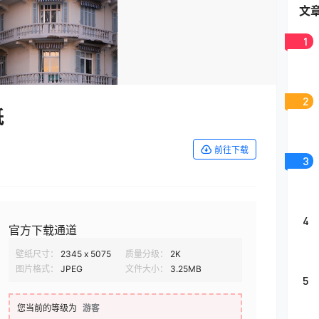
文
1
2
纸
前往下载
3
4
官方下载通道
壁纸尺寸：
2345 x 5075
质量分级：
2K
图片格式：
JPEG
文件大小：
3.25MB
5
您当前的等级为
游客