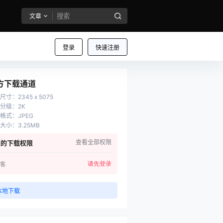
文章
登录
快速注册
方下载通道
尺寸
：
2345 x 5075
分级
：
2K
格式
：
JPEG
大小
：
3.25MB
查看全部权限
您的下载权限
请先登录
客
本地下载