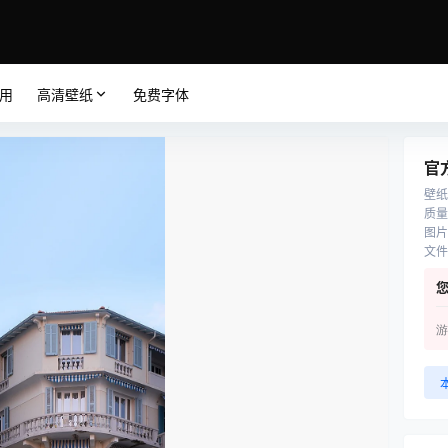
应用
高清壁纸
免费字体
官
壁纸
质量
图片
文件
游