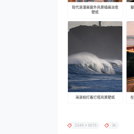
现代浪漫画窗外风景插画治愈
窗
壁纸
海浪拍打着灯塔风景壁纸
在
2345 x 5075
2k