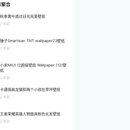
章聚合
秋季黄叶透过日光风景壁纸
2 年前
锤子Smartisan TNT wallpaper23壁纸
2 年前
小米MIUI 12超级壁纸 Wallpaper (12)壁
纸
2 年前
卡通插画龙猫和两个小孩在草坪壁纸
2 年前
王者荣耀英雄人物面具粉色长发壁纸
2 年前