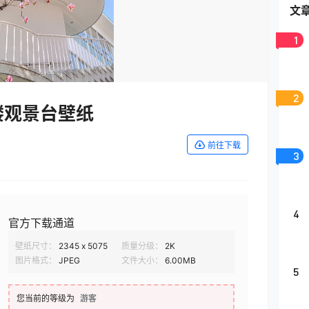
文
1
2
楼观景台壁纸
前往下载
3
4
官方下载通道
壁纸尺寸：
2345 x 5075
质量分级：
2K
图片格式：
JPEG
文件大小：
6.00MB
5
您当前的等级为
游客