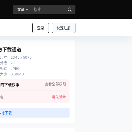
文章
登录
快速注册
方下载通道
尺寸
：
2345 x 5075
分级
：
2K
格式
：
JPEG
大小
：
6.00MB
查看全部权限
您的下载权限
请先登录
客
本地下载