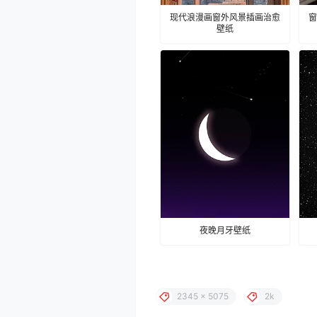
现代浪漫画窗外风景插画治愈
窗
壁纸
夜晚月牙壁纸
2345 x 5075
2k