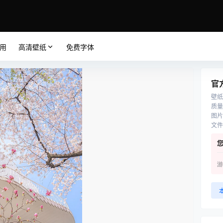
应用
高清壁纸
免费字体
官
壁纸
质量
图片
文件
游