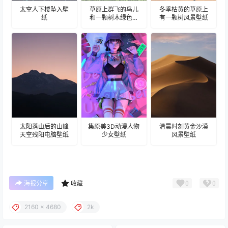
太空人下楼坠入壁
草原上群飞的鸟儿
冬季枯黄的草原上
纸
和一颗树木绿色风
有一颗树风景壁纸
景壁纸
太阳落山后的山峰
集原美3D动漫人物
清晨时刻黄金沙漠
天空残阳电脑壁纸
少女壁纸
风景壁纸
0
0
海报分享
收藏
2160 x 4680
2k