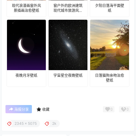
现代浪漫画窗外风
窗户外的欧洲建筑
夕阳日落海平面壁
景插画治愈壁纸
现代城市旅游风景
纸
建筑壁纸
夜晚月牙壁纸
宇宙星空夜晚壁纸
日落猫狗亲吻治愈
壁纸
0
0
海报分享
收藏
2345 x 5075
2k