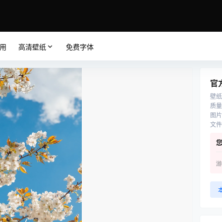
应用
高清壁纸
免费字体
官
壁纸
质量
图片
文件
游