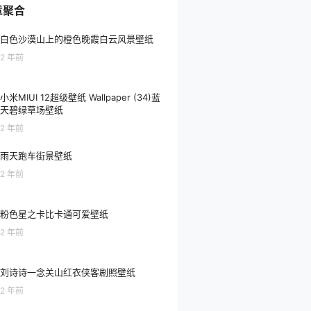
章聚合
白色沙漠山上的橙色晚霞白云风景壁纸
2 年前
小米MIUI 12超级壁纸 Wallpaper (34)蓝
天碧绿草场壁纸
2 年前
雨天跑车街景壁纸
2 年前
粉色星之卡比卡通可爱壁纸
2 年前
刘诗诗一念关山红衣侠客剧照壁纸
2 年前