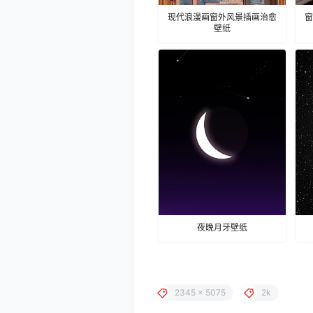
现代浪漫画窗外风景插画治愈
窗
壁纸
夜晚月牙壁纸
2345 x 5075
2k