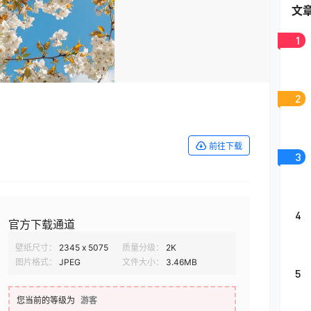
文
1
2
前往下载
3
4
官方下载通道
壁纸尺寸：
2345 x 5075
质量分级：
2K
图片格式：
JPEG
文件大小：
3.46MB
5
您当前的等级为
游客