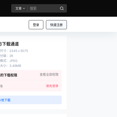
文章
登录
快速注册
方下载通道
尺寸
：
2345 x 5075
分级
：
2K
格式
：
JPEG
大小
：
3.46MB
查看全部权限
您的下载权限
请先登录
客
本地下载