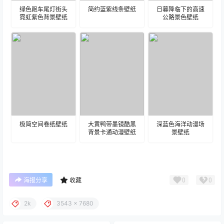
绿色跑车尾灯街头
简约蓝紫线条壁纸
日暮降临下的高速
霓虹紫色背景壁纸
公路景色壁纸
极简空间卷纸壁纸
大黄鸭带墨镜酷黑
深蓝色海洋动漫场
背景卡通动漫壁纸
景壁纸
0
0
海报分享
收藏
2k
3543 x 7680