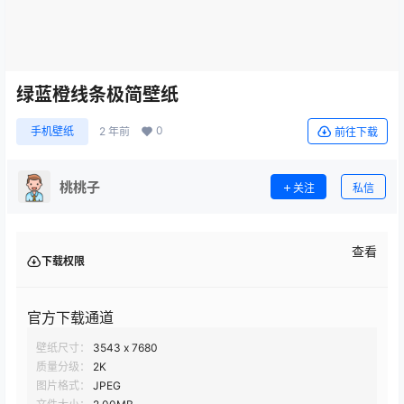
绿蓝橙线条极简壁纸
0
手机壁纸
2 年前
前往下载
桃桃子
关注
私信
查看
下载权限
官方下载通道
壁纸尺寸：
3543 x 7680
质量分级：
2K
图片格式：
JPEG