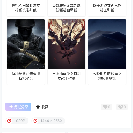
高挑的白皙长发女
英雄联盟游戏九尾
欧美游戏女神人物
孩系头发壁纸
妖狐插画壁纸
插画壁纸
特种部队武装盔甲
日系插画少女持剑
夜晚时刻的沙漠之
持枪壁纸
女战士壁纸
地风景壁纸
0
0
海报分享
收藏
1080P
1440 x 2560