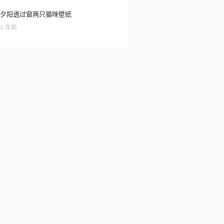
夕阳透过窗两只猫咪壁纸
2 年前