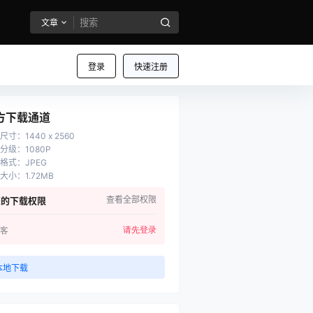
文章
登录
快速注册
方下载通道
尺寸
：
1440 x 2560
分级
：
1080P
格式
：
JPEG
大小
：
1.72MB
查看全部权限
您的下载权限
请先登录
客
本地下载