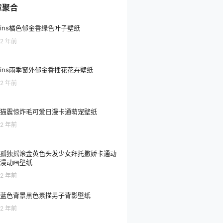
章聚合
ins橘色郁金香绿色叶子壁纸
2 年前
ins雨季窗外郁金香插花花卉壁纸
2 年前
猫震惊炸毛可爱日漫卡通萌宠壁纸
2 年前
孤独摇滚金黄色头发少女拜托撒娇卡通动
漫动画壁纸
2 年前
蓝色背景黑色素描男子背影壁纸
2 年前