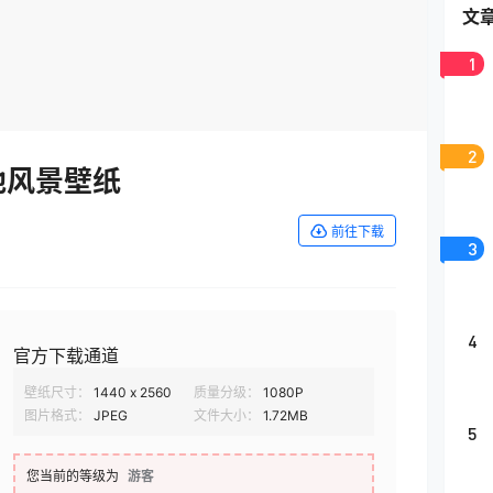
文
1
2
地风景壁纸
前往下载
3
4
官方下载通道
壁纸尺寸：
1440 x 2560
质量分级：
1080P
图片格式：
JPEG
文件大小：
1.72MB
5
您当前的等级为
游客