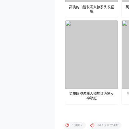
高挑的白皙长发女孩系头发壁
英
纸
英雄联盟游戏人物猩红收割女
神壁纸
1080P
1440 x 2560