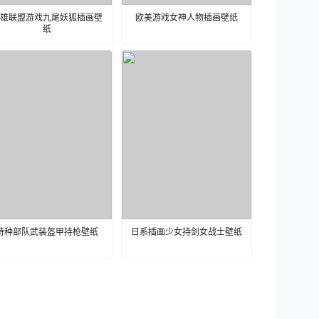
雄联盟游戏九尾妖狐插画壁
欧美游戏女神人物插画壁纸
纸
特种部队武装盔甲持枪壁纸
日系插画少女持剑女战士壁纸