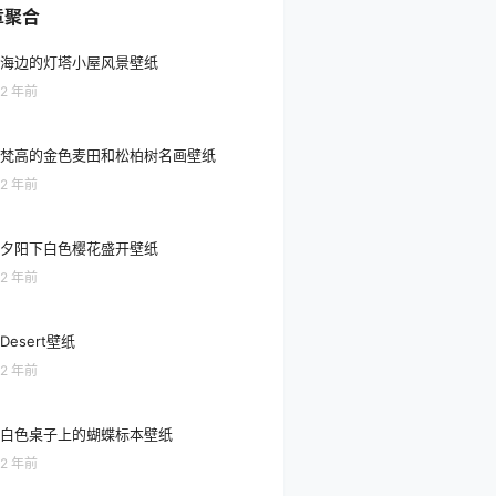
章聚合
海边的灯塔小屋风景壁纸
2 年前
梵高的金色麦田和松柏树名画壁纸
2 年前
夕阳下白色樱花盛开壁纸
2 年前
Desert壁纸
2 年前
白色桌子上的蝴蝶标本壁纸
2 年前