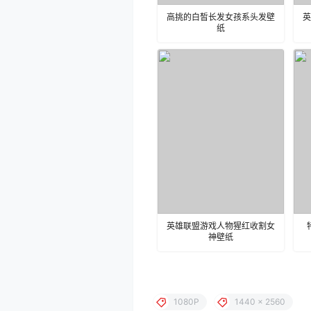
高挑的白皙长发女孩系头发壁
英
纸
英雄联盟游戏人物猩红收割女
神壁纸
1080P
1440 x 2560