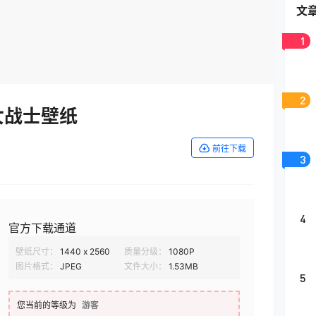
文
1
2
女战士壁纸
前往下载
3
4
官方下载通道
壁纸尺寸：
1440 x 2560
质量分级：
1080P
图片格式：
JPEG
文件大小：
1.53MB
5
您当前的等级为
游客