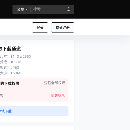
文章
登录
快速注册
方下载通道
尺寸
：
1440 x 2560
分级
：
1080P
格式
：
JPEG
大小
：
1.53MB
查看全部权限
您的下载权限
请先登录
客
本地下载