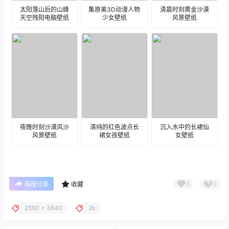
太阳落山后的山峰
集原美3D动漫人物
清晨时刻黄金沙漠
天空残阳电脑壁纸
少女壁纸
风景壁纸
夜晚时刻沙漠风沙
清纯的红色波点长
沉入水中的长裙仙
风景壁纸
裙女孩壁纸
女壁纸
0
0
海报分享
收藏
2560 x 3840
2k