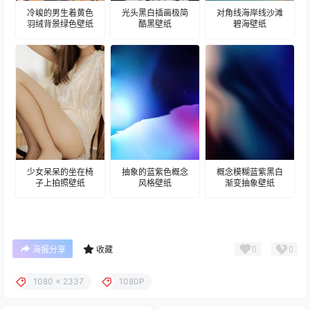
冷峻的男生着黄色
光头黑白插画极简
对角线海岸线沙滩
羽绒背景绿色壁纸
酷黑壁纸
碧海壁纸
少女呆呆的坐在椅
抽象的蓝紫色概念
概念模糊蓝紫黑白
子上拍照壁纸
风格壁纸
渐变抽象壁纸
0
0
海报分享
收藏
1080 x 2337
1080P