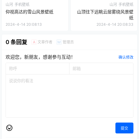
山河
手机壁纸
山河
手机壁纸
仰视高达的雪山风景壁纸
山顶往下远眺云层雾绕风景壁
纸
2024-4-14 20:08:13
2024-4-14 20:08:33
0 条回复
文章作者
管理员
A
M
欢迎您，新朋友，感谢参与互动！
确认修改
提交