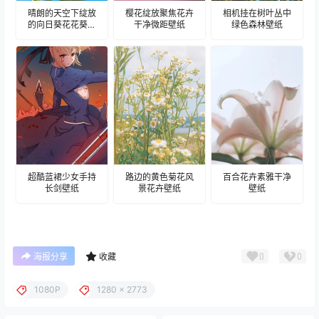
晴朗的天空下绽放
樱花绽放聚焦花卉
相机挂在树叶丛中
的向日葵花花葵壁
干净微距壁纸
绿色森林壁纸
纸
超酷蓝裙少女手持
路边的黄色菊花风
百合花卉素雅干净
长剑壁纸
景花卉壁纸
壁纸
0
0
海报分享
收藏
1080P
1280 x 2773