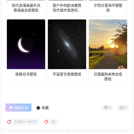
现代浪漫画窗外风
窗户外的欧洲建筑
夕阳日落海平面壁
景插画治愈壁纸
现代城市旅游风景
纸
建筑壁纸
夜晚月牙壁纸
宇宙星空夜晚壁纸
日落猫狗亲吻治愈
壁纸
0
0
海报分享
收藏
2345 x 5075
2k