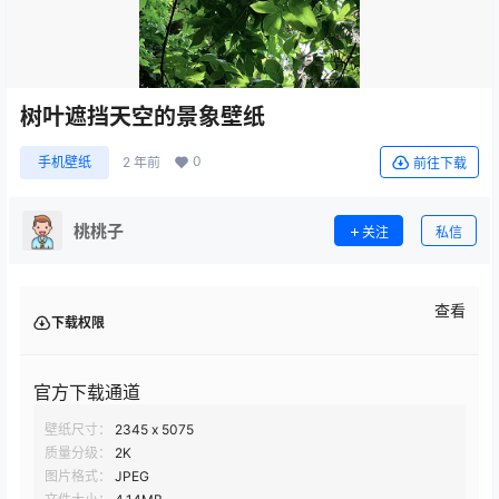
树叶遮挡天空的景象壁纸
0
手机壁纸
2 年前
前往下载
桃桃子
关注
私信
查看
下载权限
官方下载通道
壁纸尺寸：
2345 x 5075
质量分级：
2K
图片格式：
JPEG