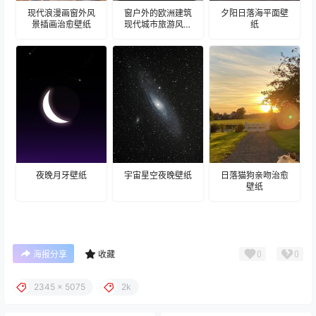
现代浪漫画窗外风
窗户外的欧洲建筑
夕阳日落海平面壁
景插画治愈壁纸
现代城市旅游风景
纸
建筑壁纸
夜晚月牙壁纸
宇宙星空夜晚壁纸
日落猫狗亲吻治愈
壁纸
0
0
海报分享
收藏
2345 x 5075
2k