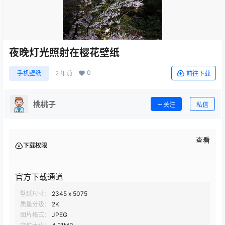
夜晚灯光照射在樱花壁纸
0
手机壁纸
2 年前
前往下载
桃桃子
关注
私信
查看
下载权限
官方下载通道
壁纸尺寸：
2345 x 5075
质量分级：
2K
图片格式：
JPEG