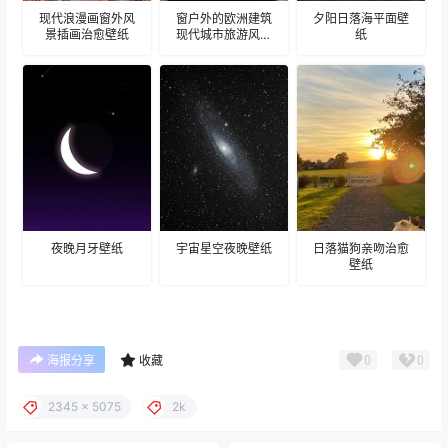
现代浪漫画窗外风
窗户外的欧洲建筑
夕阳日落海平面壁
景插画治愈壁纸
现代城市旅游风景
纸
建筑壁纸
夜晚月牙壁纸
宇宙星空夜晚壁纸
日落猫狗亲吻治愈
壁纸
0
0
海报分享
收藏
2345 x 5075
2k