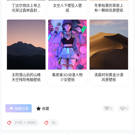
丁达尔效应上帝之
太空人下楼坠入壁
冬季枯黄的草原上
光穿过森林直射壁
纸
有一颗树风景壁纸
纸
太阳落山后的山峰
集原美3D动漫人物
清晨时刻黄金沙漠
天空残阳电脑壁纸
少女壁纸
风景壁纸
0
0
海报分享
收藏
2160 x 4680
2k